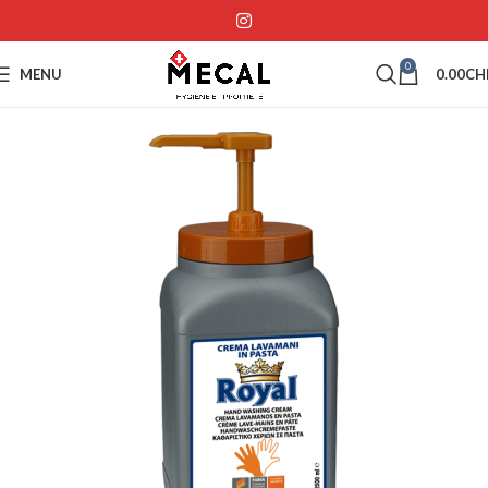
0
MENU
0.00
CH