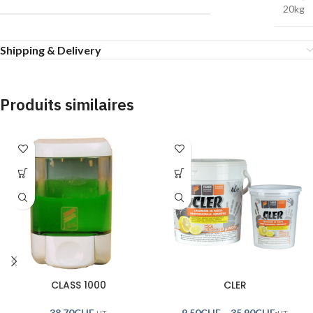
20kg
Shipping & Delivery
Produits similaires
CLASS 1000
CLER
38.70
CHF
9.50
CHF
–
35.90
CHF