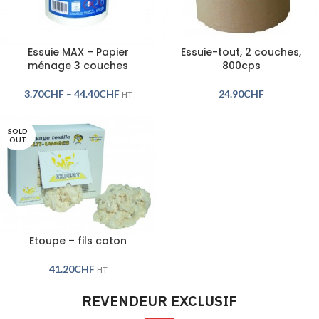
Essuie MAX – Papier
Essuie-tout, 2 couches,
ménage 3 couches
800cps
3.70
CHF
–
44.40
CHF
24.90
CHF
HT
SOLD
OUT
Etoupe – fils coton
41.20
CHF
HT
REVENDEUR EXCLUSIF