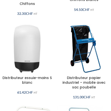
Chiffons
54.50
CHF
HT
32.30
CHF
HT
Distributeur essuie-mains S
Distributeur papier
blanc
industriel – mobile avec
sac poubelle
61.42
CHF
HT
131.00
CHF
HT