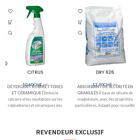
CITRUS
DRY 626
10.60
CHF
17.70
CHF
HT
HT
DÉTERGENT ROBINETTERIES
ABSORBANT DE SÉCURITÉ EN
ET CÉRAMIQUE
Élimine le
GRANULÉS
À base de silicate de
calcaire et les oxydations sur les
magnésium, avec des propriétés
robinetteries et céramiques des
particulières. Adapté pour recueillir
salles de bains. Nettoie et lustre les
toute substance fluide répandue
parties chromées, l'acier inox
sur les sols. N'est PAS inflammable
miroir, laiton, cuivre et bronze.
et est atoxique.
REVENDEUR EXCLUSIF
Excellent comme nettoyeur-
Conditionnements disponibles:
antibuée pour box de douche.
10kg.