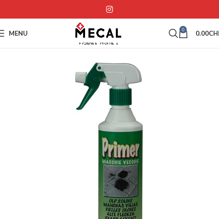
0
MENU
0.00
CH