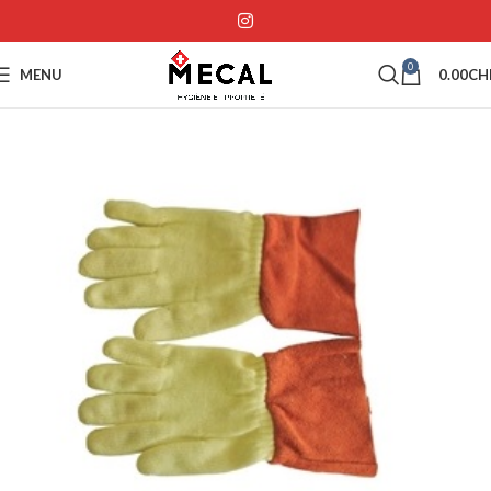
0
MENU
0.00
CH