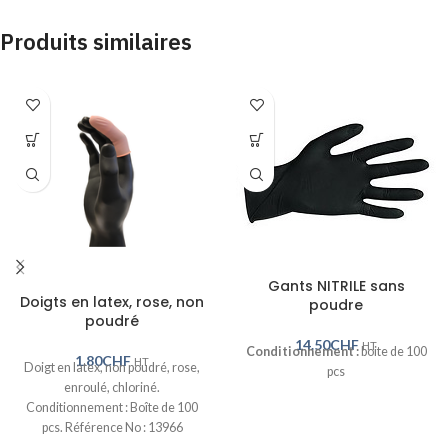
Produits similaires
Gants NITRILE sans
Doigts en latex, rose, non
poudre
poudré
14.50
CHF
HT
Conditionnement :
boite de 100
1.80
CHF
HT
Doigt en latex, non poudré, rose,
pcs
enroulé, chloriné.
Conditionnement : Boîte de 100
pcs. Référence No : 13966