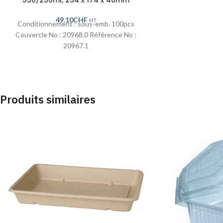
49.10
CHF
HT
Conditionnement : sous-emb. 100pcs
Couvercle No : 20968.0 Référence No :
20967.1
Produits similaires