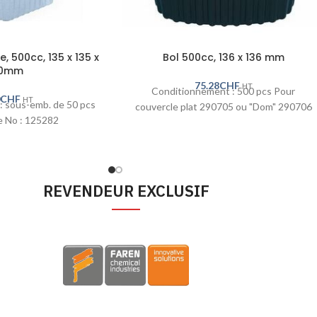
, 500cc, 135 x 135 x
Bol 500cc, 136 x 136 mm
0mm
75.28
CHF
HT
Conditionnement : 500 pcs Pour
0
CHF
HT
: sous-emb. de 50 pcs
couvercle plat 290705 ou "Dom" 290706
 No : 125282
REVENDEUR EXCLUSIF