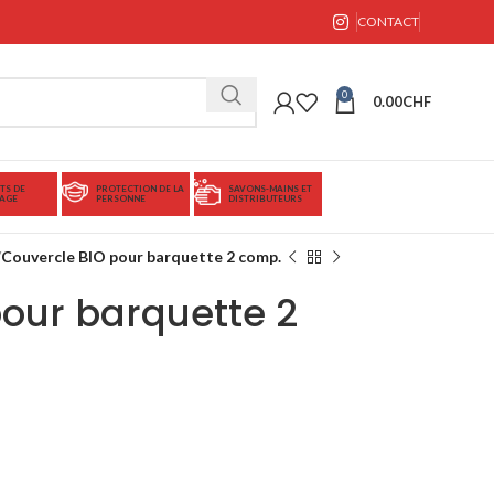
CONTACT
0
0.00
CHF
TS DE
PROTECTION DE LA
SAVONS-MAINS ET
AGE
PERSONNE
DISTRIBUTEURS
Couvercle BIO pour barquette 2 comp.
our barquette 2