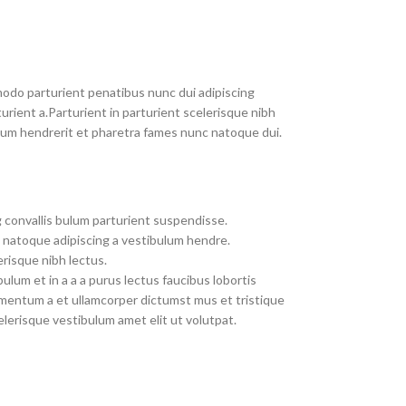
do parturient penatibus nunc dui adipiscing
urient a.Parturient in parturient scelerisque nibh
lum hendrerit et pharetra fames nunc natoque dui.
 convallis bulum parturient suspendisse.
 natoque adipiscing a vestibulum hendre.
risque nibh lectus.
lum et in a a a purus lectus faucibus lobortis
dimentum a et ullamcorper dictumst mus et tristique
erisque vestibulum amet elit ut volutpat.