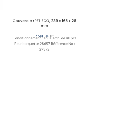
Couvercle rPET ECO, 239 x 165 x 28
Lunch-Box IP
mm
7.50
CHF
1
HT
Conditionnement : sous-emb. de 40 pcs
Conditionnemen
Pour barquette 28657 Référence No :
Référ
29372