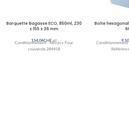
Barquette Bagasse ECO, 850ml, 230
Boîte hexagonale
x 155 x 36 mm
6
154.04
CHF
9.5
HT
Conditionnement : 480 pcs Pour
Conditionnement 
couvercle 284458
Référence