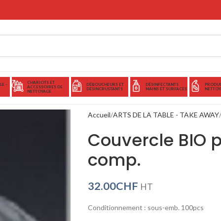
CHARIOTS ET
LE –
DÉBOUCHEURS ET
DÉSINFECTANTS
PRODUI
ACCESSOIRES DE
DÉSINCRUSTANTS
MAINS ET SURFACES
NETTOY
NETTOYAGE
Accueil
ARTS DE LA TABLE - TAKE AWAY
Couvercle BIO p
comp.
32.00
CHF
HT
Conditionnement : sous-emb. 100pcs